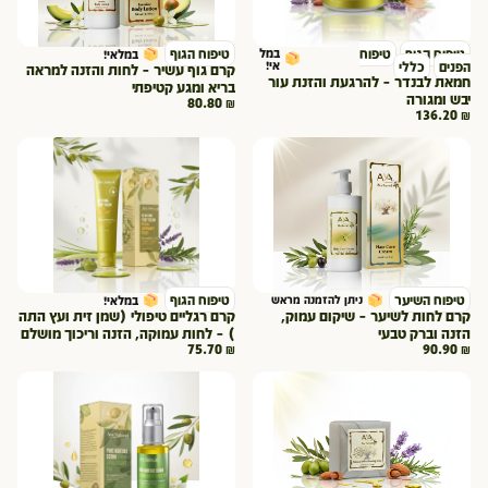
טיפוח הגוף
טיפוח
במל
טיפוח הגוף
במלאי!
אי!
הפנים
כללי
קרם גוף עשיר – לחות והזנה למראה
חמאת לבנדר – להרגעת והזנת עור
בריא ומגע קטיפתי
יבש ומגורה
80.80
₪
136.20
₪
טיפוח השיער
טיפוח הגוף
ניתן להזמנה מראש
במלאי!
קרם לחות לשיער – שיקום עמוק,
קרם רגליים טיפולי (שמן זית ועץ התה
הזנה וברק טבעי
) – לחות עמוקה, הזנה וריכוך מושלם
75.70
₪
90.90
₪