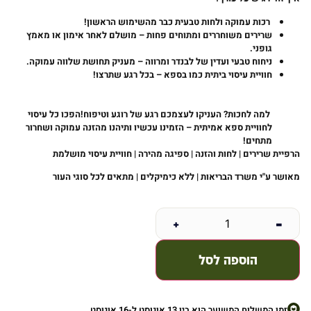
רכות עמוקה ולחות טבעית כבר מהשימוש הראשון
!
שרירים משוחררים ומתוחים פחות
–
מושלם לאחר אימון או מאמץ
גופני
.
ניחוח טבעי ועדין של לבנדר ומרווה
–
מעניק תחושת שלווה עמוקה
.
חוויית עיסוי ביתית כמו בספא
–
בכל רגע שתרצו
!
למה לחכות? העניקו לעצמכם רגע של רוגע וטיפוח
!
הפכו כל עיסוי
לחוויית ספא אמיתית – הזמינו עכשיו ותיהנו מהזנה עמוקה ושחרור
מתחים
!
הרפיית שרירים | לחות והזנה | ספיגה מהירה | חוויית עיסוי מושלמת
מאושר ע"י משרד הבריאות | ללא כימיקלים | מתאים לכל סוגי העור
+
-
הוספה לסל
זמן המשלוח המשוער הוא בין 13 אוגוסט ל-16 אוגוסט.