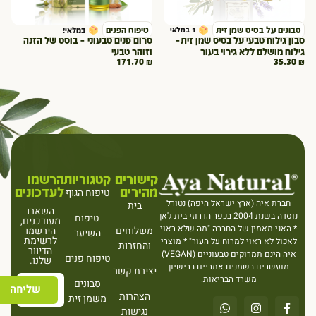
סבונים על בסיס שמן זית
טיפוח הפנים
1 במלאי
במלאי!
סבון גילוח טבעי על בסיס שמן זית–
סרום פנים טבעוני – בוסט של הזנה
גילוח מושלם ללא גירוי בעור
וזוהר טבעי
171.70
₪
35.30
₪
קישורים
קטגוריות
הרשמו
מהירים
לעדכונים
טיפוח הגוף
חברת איה (ארץ ישראל היפה) נטורל
בית
השארו
נוסדה בשנת 2004 בכפר הדרוזי בית ג'אן
טיפוח
מעודכנים,
* האני מאמין של החברה "מה שלא ראוי
משלוחים
הירשמו
השיער
לרשימת
לאכול לא ראוי למרוח על העור" * מוצרי
והחזרות
הדיוור
איה הינם תמרוקים טבעוניים (VEGAN)
טיפוח פנים
שלנו.
מועשרים בשמנים אתריים ברישיון
יצירת קשר
משרד הבריאות.
סבונים
שליחה
הצהרות
משמן זית
נגישות