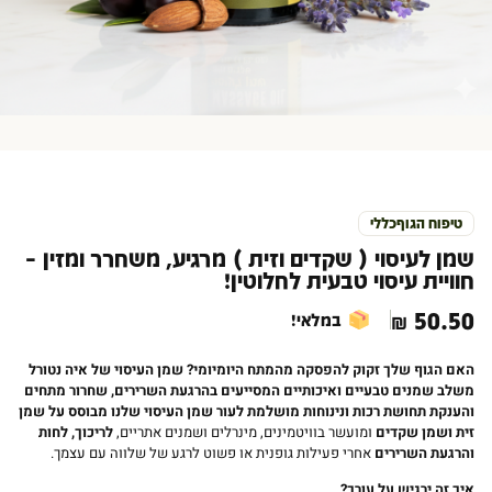
טיפוח הגוף
כללי
שמן לעיסוי ( שקדים וזית ) מרגיע, משחרר ומזין –
חוויית עיסוי טבעית לחלוטין!
₪
50.50
במלאי!
האם הגוף שלך זקוק להפסקה מהמתח היומיומי? שמן העיסוי של איה נטורל
משלב שמנים טבעיים ואיכותיים המסייעים בהרגעת השרירים, שחרור מתחים
והענקת תחושת רכות ונינוחות מושלמת לעור
שמן העיסוי שלנו מבוסס על שמן
זית ושמן שקדים
ומועשר בוויטמינים, מינרלים ושמנים אתריים,
לריכוך, לחות
והרגעת השרירים
אחרי פעילות גופנית או פשוט לרגע של שלווה עם עצמך.
איך זה ירגיש על עורך
?