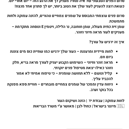
סרום
הפנים
הטבעוני
של
איה
נטורל
מעניק
לך
את
הרגע
הזה
–
יום
אחרי
יום
.
כשאת רוצה להעניק לעור שלך את הטוב ביותר, יש לך פתרון אחד מנצח
!
סרום פנים עוצמתי המבוסס על שמנים צמחיים טהורים, להזנה עמוקה ולחות
מתמשכת
.
שמן זית כתית מעולה, שמן חוחובה, נר הלילה, ויטמין
E
ונוסחה מתקדמת –
מעניקים לעור מראה חיוני וזוהר.
איך
זה
ירגיש
על
עורך
?
לחות
מיידית
ומרעננת
–
העור
שלך
ירגיש
כמו
שתיית
כוס
מים
צוננת
ביום
חם
.
מראה
זוהר
וחיוני
–
השימוש
הקבוע
יעניק
לעורך
מראה
בריא
,
חלק
וזוהר
כאילו
יצאת
מטיפול
פנים
יוקרתי
.
קליל
ונושם
–
ללא
תחושה
שומנית
–
כי
טיפוח
אמיתי
לא
אמור
להכביד
עליך
.
ניחוח
עדין
וממכר
של
שמנים
צמחיים
מובחרים
–
חוויית
ספא
מפנקת
בכל
בוקר
וערב
.
לחות עמוקה | עבודת יד | הזנה ושיקום העור
🇮🇱
מיוצר בישראל | כחול-לבן | מאושר ע"י משרד הבריאות