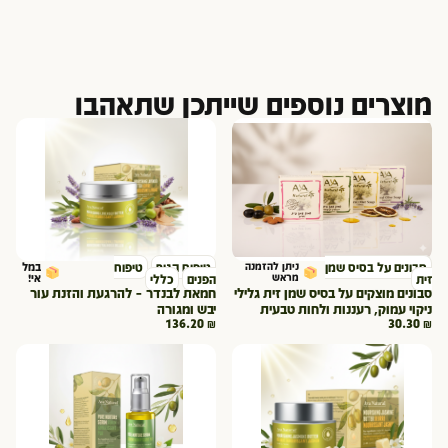
מוצרים נוספים שייתכן שתאהבו
סבונים על בסיס שמן
ניתן להזמנה
טיפוח הגוף
טיפוח
במל
מראש
אי!
זית
הפנים
כללי
סבונים מוצקים על בסיס שמן זית גלילי
חמאת לבנדר – להרגעת והזנת עור
ניקוי עמוק, רעננות ולחות טבעית
יבש ומגורה
136.20
₪
30.30
₪