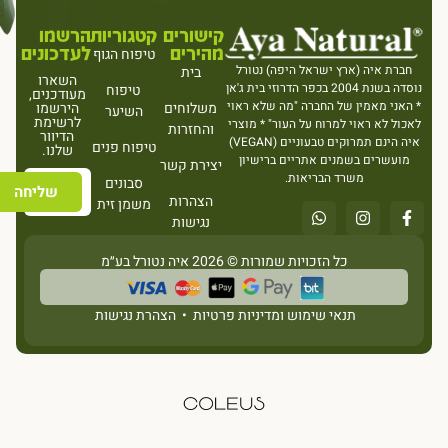
קישורים
קטגוריות
הרשמו
מהירים
לעדכונים
טיפוח הגוף
חברת איה (ארץ ישראל היפה) נטורל
בית
השארו
נוסדה בשנת 2004 בכפר הדרוזי בית ג'אן
טיפוח
מעודכנים,
* האני מאמין של החברה "מה שלא ראוי
משלוחים
הירשמו
השיער
לרשימת
לאכול לא ראוי למרוח על העור" * מוצרי
והחזרות
הדיוור
איה הינם תמרוקים טבעוניים (VEGAN)
טיפוח פנים
שלנו.
מועשרים בשמנים אתריים ברישיון
יצירת קשר
משרד הבריאות.
סבונים
שליחה
הצהרות
משמן זית
נגישות
כל הזכויות שמורות © 2026 איה נטורל בע״מ
תנאי שימוש ומדיניות פרטיות
•
הצהרת נגישות