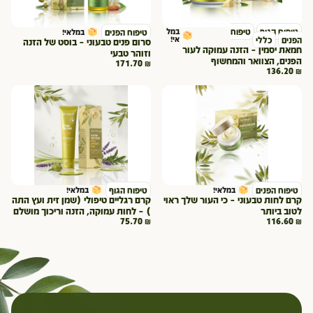
טיפוח הגוף
טיפוח
במל
טיפוח הפנים
במלאי!
אי!
הפנים
כללי
סרום פנים טבעוני – בוסט של הזנה
חמאת יסמין – הזנה עמוקה לעור
וזוהר טבעי
הפנים, הצוואר והמחשוף
171.70
₪
136.20
₪
טיפוח הפנים
טיפוח הגוף
במלאי!
במלאי!
קרם לחות טבעוני – כי העור שלך ראוי
קרם רגליים טיפולי (שמן זית ועץ התה
לטוב ביותר
) – לחות עמוקה, הזנה וריכוך מושלם
75.70
₪
116.60
₪