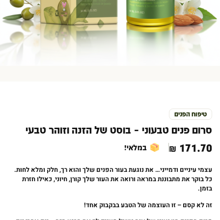
טיפוח הפנים
סרום פנים טבעוני – בוסט של הזנה וזוהר טבעי
₪
171.70
במלאי!
עצמי
עיניים
ודמייני
…
את
נוגעת
בעור
הפנים
שלך
והוא
רך
,
חלק
ומלא
לחות
.
כל
בוקר
את
מתבוננת
במראה
ורואה
את
העור
שלך
קורן
,
חיוני
,
כאילו
חזרת
בזמן
.
זה
לא
קסם
–
זו
העוצמה
של
הטבע
בבקבוק
אחד
!