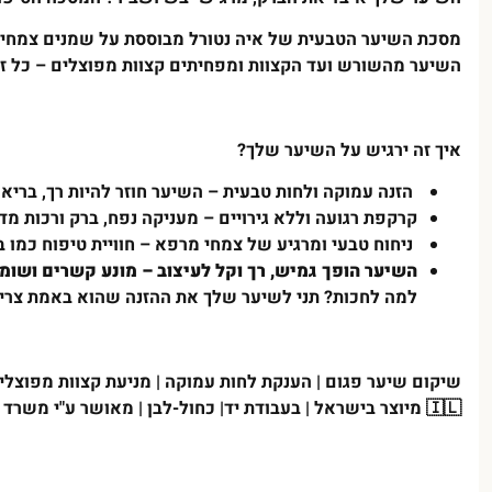
מסכת השיער הטבעית של איה נטורל מבוססת על שמנים צמחי
השיער מהשורש ועד הקצוות ומפחיתים קצוות מפוצלים – כל זה
איך זה ירגיש על השיער שלך
?
הזנה עמוקה ולחות טבעית – השיער חוזר להיות רך, בריא 
קרקפת רגועה וללא גירויים – מעניקה נפח, ברק ורכות מד
ניחוח טבעי ומרגיע של צמחי מרפא – חוויית טיפוח כמו 
השיער הופך גמיש, רך וקל לעיצוב – מונע קשרים ושומר
למה לחכות? תני לשיער שלך את ההזנה שהוא באמת צרי
שיקום שיער פגום | הענקת לחות עמוקה | מניעת קצוות מפוצלים
🇮🇱
מיוצר בישראל | בעבודת יד| כחול-לבן | מאושר ע"י משרד 