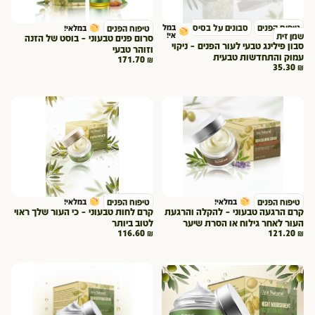
טיפוח הפנים
סבונים על בסיס
במל
טיפוח הפנים
במלאי!
אי!
שמן זית
סרום פנים טבעוני – בוסט של הזנה
סבון פילינג טבעי לעור הפנים – ניקוי
וזוהר טבעי
עמוק והתחדשות טבעית
171.70
₪
35.30
₪
טיפוח הפנים
טיפוח הפנים
במלאי!
במלאי!
קרם הרגעה טבעוני – להקלה והרגעת
קרם לחות טבעוני – כי העור שלך ראוי
העור לאחר גילוח או הסרת שיער
לטוב ביותר
116.60
₪
121.20
₪