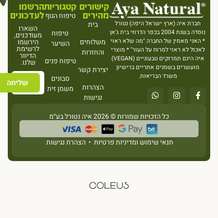
קישורים
קטגוריות
הרשמו
מהירים
לעדכונים
טיפוח הגוף
חברת איה (ארץ ישראל היפה) נטורל
בית
השארו
נוסדה בשנת 2004 בכפר הדרוזי בית ג'אן
טיפוח
מעודכנים,
* האני מאמין של החברה "מה שלא ראוי
משלוחים
הירשמו
השיער
לרשימת
לאכול לא ראוי למרוח על העור" * מוצרי
והחזרות
הדיוור
איה הינם תמרוקים טבעוניים (VEGAN)
טיפוח פנים
שלנו.
מועשרים בשמנים אתריים ברישיון
יצירת קשר
משרד הבריאות.
סבונים
שליחה
הצהרות
משמן זית
נגישות
כל הזכויות שמורות © 2026 איה נטורל בע״מ
תנאי שימוש ומדיניות פרטיות
•
הצהרת נגישות